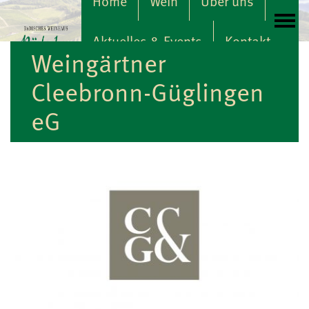
Home
Wein
Über uns
überspringen
Aktuelles & Events
Kontakt
Weingärtner
Cleebronn-Güglingen
eG