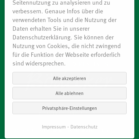
Seitennutzung zu analysieren und zu
AGB
WIDERRUF
IMPRESSUM
verbessern. Genaue Infos über die
verwendeten Tools und die Nutzung der
DATENSCHUTZ
Daten erhalten Sie in unserer
Datenschutzerklärung. Sie können der
Badisches Weinhaus Grevenbroich
Nutzung von Cookies, die nicht zwingend
Telefon: +49 (0)2182 8264-0
für die Funktion der Webseite erforderlich
Fax: +49 (0)2182 8264-27
sind widersprechen.
Alle akzeptieren
Alle ablehnen
Privatsphäre-Einstellungen
BESUCHEN SIE UNS AUCH AUF
Impressum
Datenschutz
© 2026 Badisches Weinhaus Monika Bödecker